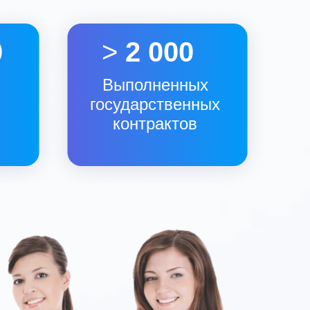
0
>
2 000
Выполненных
государственных
контрактов