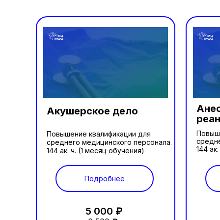
Анес
Акушерское дело
реа
Повыш
Повышение квалификации для
средне
среднего медицинского персонала.
144 ак
144 ак. ч. (1 месяц обучения)
Подробнее
5 000
₽