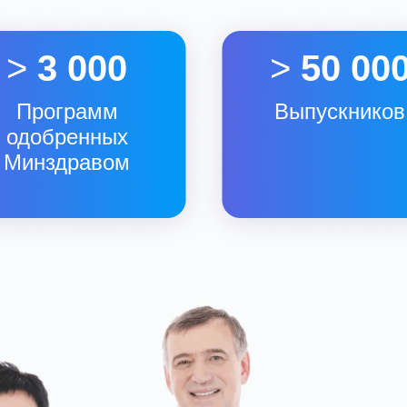
>
3 000
>
50 00
Программ
Выпускников
одобренных
Минздравом