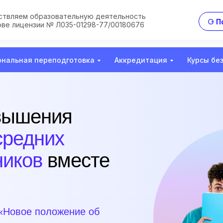
твляем образовательную деятельность
⚆ П
ове лицензии № Л035-01298-77/00180676
нальная переподготовка
Аккредитация
Курсы бе
вышения
средних
ников
вместе
«Новое положение об