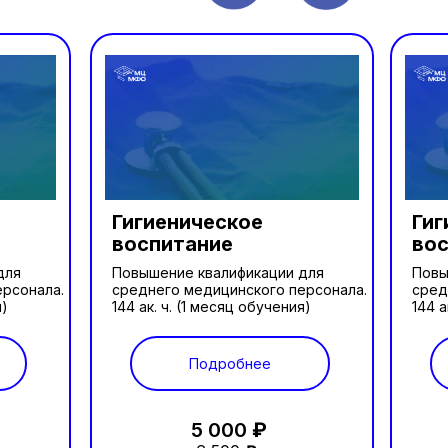
Гигиеническое
Гиг
воспитание
во
для
Повышение квалификации для
Повы
ерсонала.
среднего медицинского персонала.
сред
я)
144 ак. ч. (1 месяц обучения)
144 а
Подробнее
5 000
₽