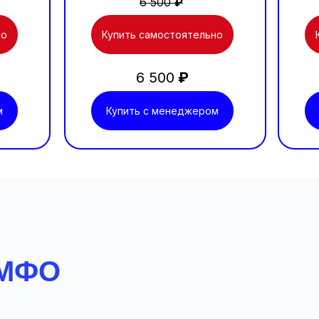
6 500
₽
но
Купить самостоятельно
6 500
₽
м
Купить с менеджером
МФО