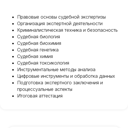
ИНН/КПП 9702021368/770201001
ОГРН 1207700292690
Проверить лицензию
Правовые основы судебной экспертизы
Организация экспертной деятельности
Криминалистическая техника и безопасность
Юридический адрес: 107031, г.Москва, вн.тер.г.
Муниципальный Округ Мещанский, ул Кузнецкий
Судебная биология
Мост, д. 19, стр.2
Судебная биохимия
Публичная оферта
Судебная генетика
Оферта об образовательных услугах
Судебная химия
Судебная токсикология
Политика конфиденциальности
Инструментальные методы анализа
Соглашение о конфиденциальности
Цифровые инструменты и обработка данных
info@kursmedik.ru
Подготовка экспертного заключения и
©2026 ООО «МЦ МФО» МОСКВА
процессуальные аспекты
Повышение квалификации
Итоговая аттестация
С высшим образованием
Со средним образованием
Для биологов
Для фармацевтов