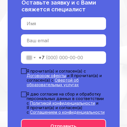
Оставьте заявку и с Вами
Отзывы
свяжется специалист
Способы оплаты
Основные сведения
Имя
Структура и органы
управления
Общество с Ограниченной Ответственностью
«Международный Центр Медицинского
Ваш email
и Фармацевтического Образования»
+7
Я прочитал(а) и согласен(а) с
Договором оферты
и Я прочитал(а) и
согласен(а) с
Офертой об
образовательных услугах
Я даю согласие на сбор и обработку
персональных данных в соответствии
с
Политикой конфиденциальности
и
Я прочитал(а) и согласен(а)
с
Соглашением о конфиденциальности
Отправить