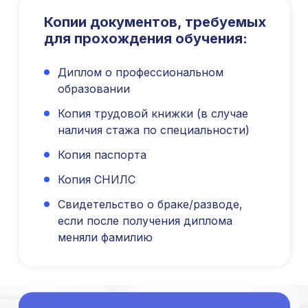
Профессиональная подготовка
Копии документов, требуемых
С высшим образованием
для прохождения обучения:
Со средним образованием
Аккредитация
Диплом о профессиональном
Периодическая аккредитация «под ключ»
образовании
Категория «под ключ»
Копия трудовой книжки (в случае
Сопровождение первичной
наличия стажа по специальности)
специализированной аккредитации
Подготовка документов
Копия паспорта
Прохождение тестов по клиническим
рекомендациям на портале НМО
Копия СНИЛС
Новые курсы
Свидетельство о браке/разводе,
Молекулярная нутрициология
если после получения диплома
Детская нутрициология
меняли фамилию
Эндокринология
Неврология
О нашем центре
Контакты