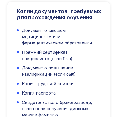
ИНН/КПП 9702021368/770201001
ОГРН 1207700292690
Копии документов, требуемых
Проверить лицензию
для прохождения обучения:
Юридический адрес: 107031, г.Москва, вн.тер.г.
Документ о высшем
Муниципальный Округ Мещанский, ул Кузнецкий
медицинском или
Мост, д. 19, стр.2
фармацевтическом образовании
Публичная оферта
Оферта об образовательных услугах
Прежний сертификат
Политика конфиденциальности
специалиста (если был)
Соглашение о конфиденциальности
Документ о повышении
info@kursmedik.ru
квалификации (если был)
©2026 ООО «МЦ МФО» МОСКВА
Копия трудовой книжки
Повышение квалификации
С высшим образованием
Копия паспорта
Со средним образованием
Свидетельство о браке/разводе,
Для биологов
если после получения диплома
Для фармацевтов
меняли фамилию