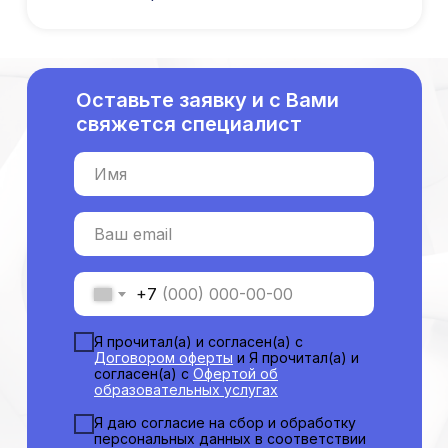
Профессиональная подготовка
С высшим образованием
Со средним образованием
Оставьте заявку и с Вами
Аккредитация
свяжется специалист
Периодическая аккредитация «под ключ»
Категория «под ключ»
Имя
Сопровождение первичной
специализированной аккредитации
Подготовка документов
Ваш email
Прохождение тестов по клиническим
рекомендациям на портале НМО
Новые курсы
+7
Молекулярная нутрициология
Детская нутрициология
Я прочитал(а) и согласен(а) с
Договором оферты
и Я прочитал(а) и
Эндокринология
согласен(а) с
Офертой об
Неврология
образовательных услугах
О нашем центре
Я даю согласие на сбор и обработку
персональных данных в соответствии
Контакты