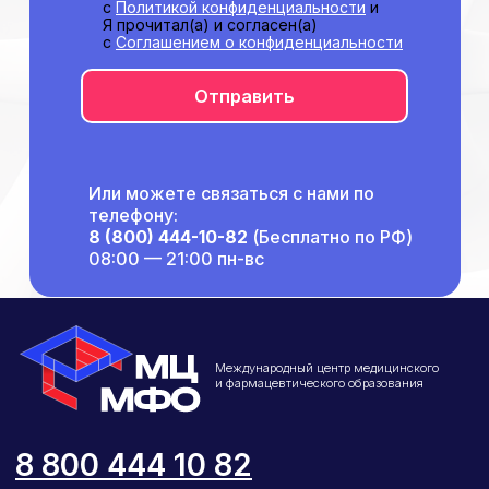
с
Политикой конфиденциальности
и
Я прочитал(а) и согласен(а)
Отзывы
с
Соглашением о конфиденциальности
Способы оплаты
Основные сведения
Отправить
Структура и органы
управления
Общество с Ограниченной Ответственностью
«Международный Центр Медицинского
и Фармацевтического Образования»
Или можете связаться с нами по
телефону:
8 (800) 444-10-82
(Бесплатно по РФ)
08:00 — 21:00 пн-вс