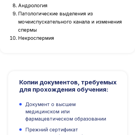
Андрология
Патологические выделения из
мочеиспускательного канала и изменения
спермы
Некроспермия
Международный центр медицинского
и фармацевтического образования
8 800 444 10 82
Копии документов, требуемых
для прохождения обучения:
ИНН/КПП 9702021368/770201001
ОГРН 1207700292690
Документ о высшем
Проверить лицензию
медицинском или
фармацевтическом образовании
Юридический адрес: 107031, г.Москва, вн.тер.г.
Муниципальный Округ Мещанский, ул Кузнецкий
Прежний сертификат
Мост, д. 19, стр.2