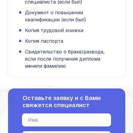
специалиста (если был)
Публичная оферта
Оферта об образовательных услугах
Документ о повышении
Политика конфиденциальности
квалификации (если был)
Соглашение о конфиденциальности
Копия трудовой книжки
info@kursmedik.ru
Копия паспорта
©2026 ООО «МЦ МФО» МОСКВА
Повышение квалификации
Свидетельство о браке/разводе,
С высшим образованием
если после получения диплома
Со средним образованием
меняли фамилию
Для биологов
Для фармацевтов
Профессиональная подготовка
Оставьте заявку и с Вами
С высшим образованием
свяжется специалист
Со средним образованием
Аккредитация
Имя
Периодическая аккредитация «под ключ»
Категория «под ключ»