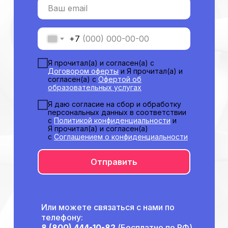
Ваш email
Сопровождение первичной
специализированной аккредитации
Подготовка документов
+7
Прохождение тестов по клиническим
рекомендациям на портале НМО
Я прочитал(а) и согласен(а) с
Новые курсы
Договором оферты
и Я прочитал(а) и
согласен(а) с
Офертой об
Молекулярная нутрициология
образовательных услугах
Детская нутрициология
Я даю согласие на сбор и обработку
Эндокринология
персональных данных в соответствии
Неврология
с
Политикой конфиденциальности
и
Я прочитал(а) и согласен(а)
О нашем центре
с
Соглашением о конфиденциальности
Контакты
Отправить
Отзывы
Способы оплаты
Основные сведения
Структура и органы
управления
Или можете связаться с нами по
Общество с Ограниченной Ответственностью
телефону:
«Международный Центр Медицинского
и Фармацевтического Образования»
8 (800) 444-10-82
(Бесплатно по РФ)