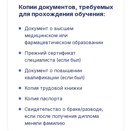
ОГРН 1207700292690
Копии документов, требуемых
Проверить лицензию
для прохождения обучения:
Документ о высшем
Юридический адрес: 107031, г.Москва, вн.тер.г.
Муниципальный Округ Мещанский, ул Кузнецкий
медицинском или
Мост, д. 19, стр.2
фармацевтическом образовании
Публичная оферта
Прежний сертификат
Оферта об образовательных услугах
специалиста (если был)
Политика конфиденциальности
Соглашение о конфиденциальности
Документ о повышении
info@kursmedik.ru
квалификации (если был)
©2026 ООО «МЦ МФО» МОСКВА
Копия трудовой книжки
Повышение квалификации
Копия паспорта
С высшим образованием
Со средним образованием
Свидетельство о браке/разводе,
Для биологов
если после получения диплома
Для фармацевтов
меняли фамилию
Профессиональная подготовка