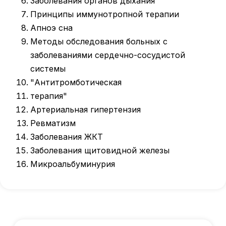
Заболевания органов дыхания
Принципы иммунотропной терапии
Апноэ сна
Методы обследования больных с
заболеваниями сердечно-сосудистой
системы
"Антитромботическая
терапия"
Артериальная гипертензия
Ревматизм
Заболевания ЖКТ
Международный центр медицинского
Заболевания щитовидной железы
и фармацевтического образования
Микроальбуминурия
8 800 444 10 82
ИНН/КПП 9702021368/770201001