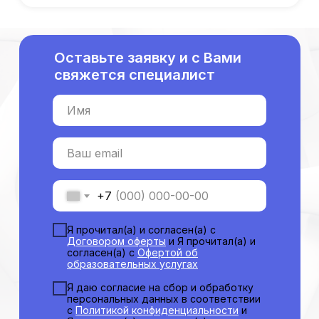
С высшим образованием
Со средним образованием
Оставьте заявку и с Вами
Аккредитация
свяжется специалист
Периодическая аккредитация «под ключ»
Категория «под ключ»
Имя
Сопровождение первичной
специализированной аккредитации
Подготовка документов
Ваш email
Прохождение тестов по клиническим
рекомендациям на портале НМО
+7
Новые курсы
Молекулярная нутрициология
Я прочитал(а) и согласен(а) с
Детская нутрициология
Договором оферты
и Я прочитал(а) и
Эндокринология
согласен(а) с
Офертой об
образовательных услугах
Неврология
Я даю согласие на сбор и обработку
О нашем центре
персональных данных в соответствии
Контакты
с
Политикой конфиденциальности
и