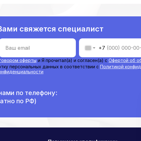
 Вами свяжется специалист
+7
Ваш email
говором оферты
и Я прочитал(а) и согласен(а) с
Офертой об о
отку персональных данных в соответствии с
Политикой конфи
онфиденциальности
нами по телефону:
атно по РФ)