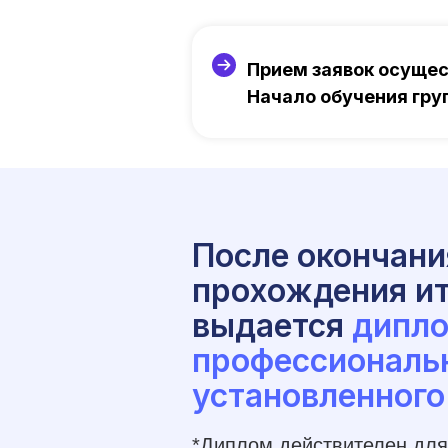
Прием заявок осуще
Начало обучения гр
После окончани
прохождения ит
выдается
дипло
профессиональ
установленного
*Диплом действителен для