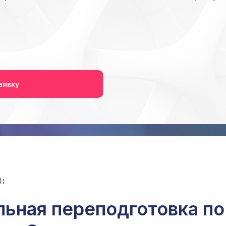
аявку
:
ьная переподготовка по