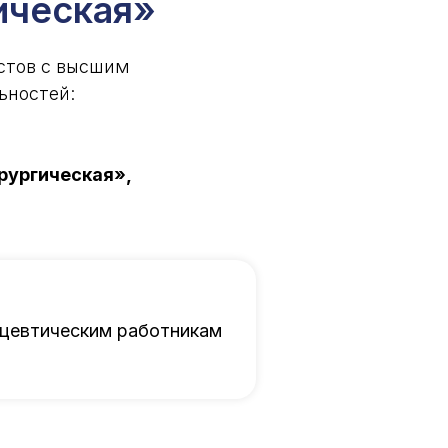
ическая»
стов с высшим
ьностей:
рургическая»,
ацевтическим работникам