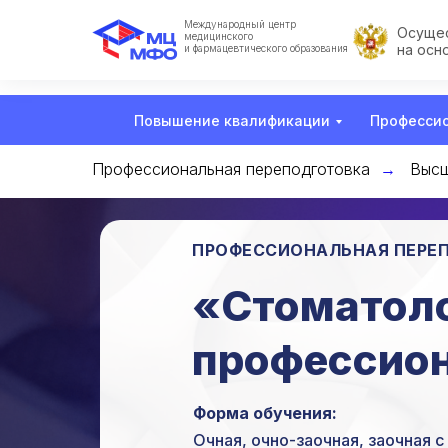
Международный центр
Осущес
медицинского
на осн
и фармацевтического образования
Повышение квалификации
Профессио
Профессиональная переподготовка
Высш
→
ПРОФЕССИОНАЛЬНАЯ ПЕРЕ
«Стоматоло
профессион
Форма обучения:
Очная, очно-заочная, заочная 