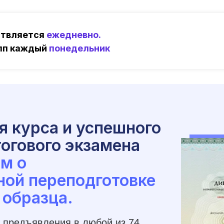
ствляется
ежедневно.
упп каждый
понедельник
я курса и успешного
огового экзамена
м о
ной переподготовке
 образца.
 предъявления в любой из 74