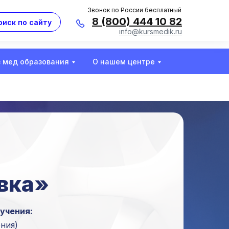
Звонок по России бесплатный
8 (800) 444 10 82
оиск по сайту
info@kursmedik.ru
з мед образования
О нашем центре
вка»
учения:
ения)