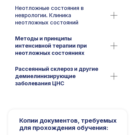
Неотложные состояния в
неврологии. Клиника
неотложных состояний
Международный центр медицинского
и фармацевтического образования
Методы и принципы
интенсивной терапии при
8 800 444 10 82
неотложных состояниях
Рассеянный склероз и другие
демиелинизирующие
ИНН/КПП 9702021368/770201001
заболевания ЦНС
ОГРН 1207700292690
Проверить лицензию
Юридический адрес: 107031, г.Москва, вн.тер.г.
Муниципальный Округ Мещанский, ул Кузнецкий
Мост, д. 19, стр.2
Копии документов, требуемых
для прохождения обучения:
Публичная оферта