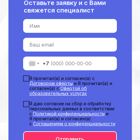
Оставьте заявку и с Вами
Подготовка документов
свяжется специалист
Прохождение тестов по клиническим
рекомендациям на портале НМО
Имя
Новые курсы
Молекулярная нутрициология
Ваш email
Детская нутрициология
Эндокринология
Неврология
+7
О нашем центре
Я прочитал(а) и согласен(а) с
Контакты
Договором оферты
и Я прочитал(а) и
Отзывы
согласен(а) с
Офертой об
образовательных услугах
Способы оплаты
Основные сведения
Я даю согласие на сбор и обработку
персональных данных в соответствии
Структура и органы
управления
с
Политикой конфиденциальности
и
Я прочитал(а) и согласен(а)
Общество с Ограниченной Ответственностью
«Международный Центр Медицинского
с
Соглашением о конфиденциальности
и Фармацевтического Образования»
Отправить