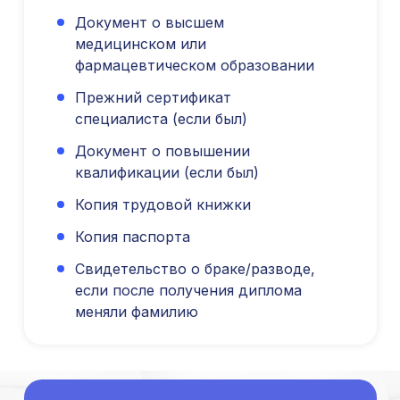
Оферта об образовательных услугах
Документ о высшем
Политика конфиденциальности
медицинском или
Соглашение о конфиденциальности
фармацевтическом образовании
info@kursmedik.ru
©2026 ООО «МЦ МФО» МОСКВА
Прежний сертификат
Повышение квалификации
специалиста (если был)
С высшим образованием
Документ о повышении
Со средним образованием
квалификации (если был)
Для биологов
Копия трудовой книжки
Для фармацевтов
Копия паспорта
Профессиональная подготовка
С высшим образованием
Свидетельство о браке/разводе,
Со средним образованием
если после получения диплома
меняли фамилию
Аккредитация
Периодическая аккредитация «под ключ»
Категория «под ключ»
Сопровождение первичной
специализированной аккредитации