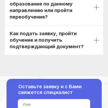
Для биологов
образование по данному
Для фармацевтов
направлению или пройти
переобучение?
Профессиональная подготовка
С высшим образованием
Со средним образованием
Как подать заявку, пройти
Аккредитация
обучение и получить
Периодическая аккредитация «под ключ»
подтверждающий документ?
Категория «под ключ»
Сопровождение первичной
специализированной аккредитации
Подготовка документов
Прохождение тестов по клиническим
рекомендациям на портале НМО
Новые курсы
Оставьте заявку и с Вами
Молекулярная нутрициология
свяжется специалист
Детская нутрициология
Эндокринология
Имя
Неврология