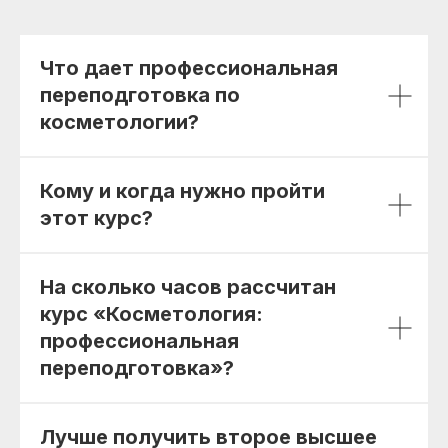
Что дает профессиональная
ИНН/КПП 9702021368/770201001
ОГРН 1207700292690
переподготовка по
Проверить лицензию
косметологии?
Юридический адрес: 107031, г.Москва, вн.тер.г.
Муниципальный Округ Мещанский, ул Кузнецкий
Кому и когда нужно пройти
Мост, д. 19, стр.2
этот курс?
Публичная оферта
Оферта об образовательных услугах
Политика конфиденциальности
На сколько часов рассчитан
Соглашение о конфиденциальности
курс «Косметология:
info@kursmedik.ru
профессиональная
©2026 ООО «МЦ МФО» МОСКВА
переподготовка»?
Повышение квалификации
С высшим образованием
Со средним образованием
Лучше получить второе высшее