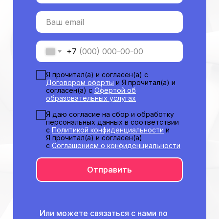
О нашем центре
Ваш email
Контакты
Отзывы
+7
Способы оплаты
Основные сведения
Структура и органы
Я прочитал(а) и согласен(а) с
управления
Договором оферты
и Я прочитал(а) и
Общество с Ограниченной Ответственностью
согласен(а) с
Офертой об
«Международный Центр Медицинского
образовательных услугах
и Фармацевтического Образования»
Я даю согласие на сбор и обработку
персональных данных в соответствии
с
Политикой конфиденциальности
и
Я прочитал(а) и согласен(а)
с
Соглашением о конфиденциальности
Отправить
Или можете связаться с нами по