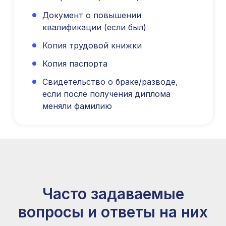
Документ о повышении
квалификации (если был)
Копия трудовой книжки
Копия паспорта
Свидетельство о браке/разводе,
если после получения диплома
меняли фамилию
Международный центр медицинского
Часто задаваемые
и фармацевтического образования
вопросы и ответы на них
8 800 444 10 82