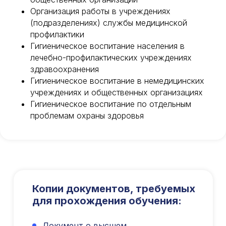
Организация работы в учреждениях
(подразделениях) службы медицинской
профилактики
Гигиеническое воспитание населения в
лечебно-профилактических учреждениях
здравоохранения
Гигиеническое воспитание в немедицинских
учреждениях и общественных организациях
Гигиеническое воспитание по отдельным
Международный центр медицинского
проблемам охраны здоровья
и фармацевтического образования
8 800 444 10 82
Копии документов, требуемых
ИНН/КПП 9702021368/770201001
ОГРН 1207700292690
для прохождения обучения:
Проверить лицензию
Документ о высшем