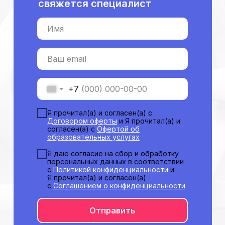
свяжется специалист
Аккредитация
Периодическая аккредитация «под ключ»
Имя
Категория «под ключ»
Сопровождение первичной
специализированной аккредитации
Ваш email
Подготовка документов
Прохождение тестов по клиническим
рекомендациям на портале НМО
+7
Новые курсы
Я прочитал(а) и согласен(а) с
Молекулярная нутрициология
Договором оферты
и Я прочитал(а) и
Детская нутрициология
согласен(а) с
Офертой об
образовательных услугах
Эндокринология
Неврология
Я даю согласие на сбор и обработку
персональных данных в соответствии
О нашем центре
с
Политикой конфиденциальности
и
Я прочитал(а) и согласен(а)
Контакты
с
Соглашением о конфиденциальности
Отзывы
Способы оплаты
Отправить
Основные сведения