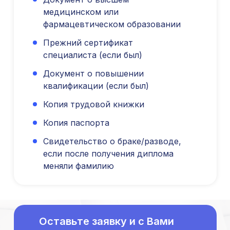
медицинском или
Юридический адрес: 107031, г.Москва, вн.тер.г.
Муниципальный Округ Мещанский, ул Кузнецкий
фармацевтическом образовании
Мост, д. 19, стр.2
Прежний сертификат
Публичная оферта
специалиста (если был)
Оферта об образовательных услугах
Политика конфиденциальности
Документ о повышении
Соглашение о конфиденциальности
квалификации (если был)
info@kursmedik.ru
Копия трудовой книжки
©2026 ООО «МЦ МФО» МОСКВА
Копия паспорта
Повышение квалификации
С высшим образованием
Свидетельство о браке/разводе,
Со средним образованием
если после получения диплома
Для биологов
меняли фамилию
Для фармацевтов
Профессиональная подготовка
С высшим образованием
Со средним образованием
Оставьте заявку и с Вами