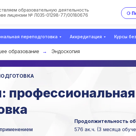
твляем образовательную деятельность
⚆ П
ове лицензии № Л035-01298-77/00180676
нальная переподготовка
Аккредитация
Курсы бе
ее образование
Эндоскопия
→
ПОДГОТОВКА
: профессиональная
овка
Продолжительность об
с применением
576 ак.ч.
(3 месяца обуче