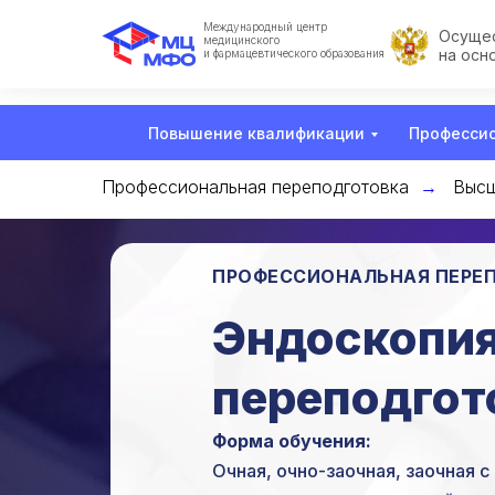
Международный центр
Осущес
медицинского
на осн
и фармацевтического образования
Повышение квалификации
Профессио
Профессиональная переподготовка
Высш
→
ПРОФЕССИОНАЛЬНАЯ ПЕРЕ
Эндоскопия
переподгот
Форма обучения:
Очная, очно-заочная, заочная 