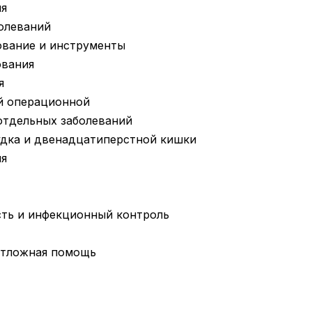
ия
болеваний
ование и инструменты
ования
я
й операционной
отдельных заболеваний
удка и двенадцатиперстной кишки
ия
ть и инфекционный контроль
отложная помощь