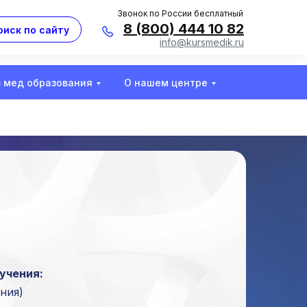
Звонок по России бесплатный
8 (800) 444 10 82
оиск по сайту
info@kursmedik.ru
з мед образования
О нашем центре
учения:
ния)