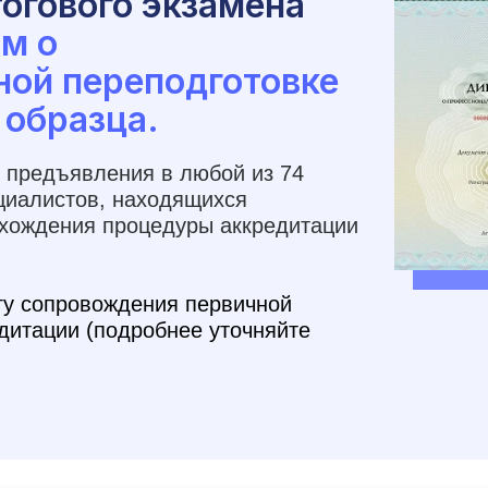
огового экзамена
м о
ной переподготовке
 образца.
 предъявления в любой из 74
циалистов, находящихся
охождения процедуры аккредитации
гу сопровождения первичной
дитации (подробнее уточняйте