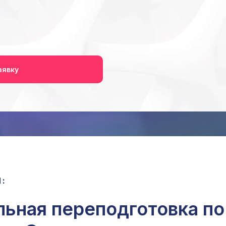
аявку
:
ьная переподготовка по