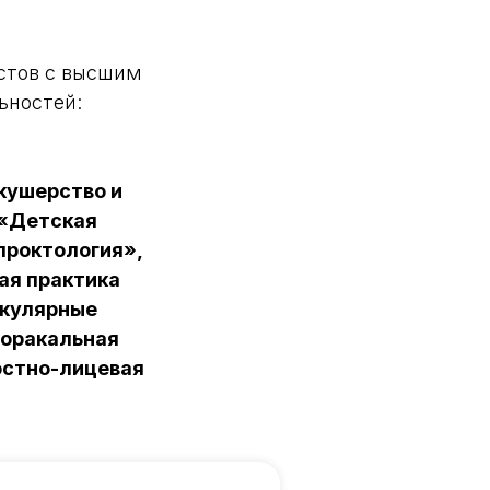
стов с высшим
ьностей:
кушерство и
 «Детская
проктология»,
ая практика
скулярные
Торакальная
юстно-лицевая