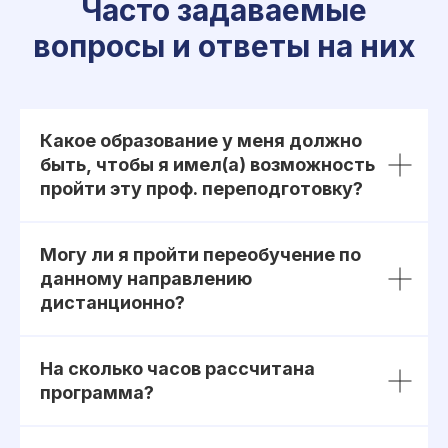
Часто задаваемые
ОГРН 1207700292690
Проверить лицензию
вопросы и ответы на них
Юридический адрес: 107031, г.Москва, вн.тер.г.
Муниципальный Округ Мещанский, ул Кузнецкий
Мост, д. 19, стр.2
Какое образование у меня должно
Публичная оферта
быть, чтобы я имел(а) возможность
Оферта об образовательных услугах
пройти эту проф. переподготовку?
Политика конфиденциальности
Соглашение о конфиденциальности
info@kursmedik.ru
Могу ли я пройти переобучение по
©2026 ООО «МЦ МФО» МОСКВА
данному направлению
Повышение квалификации
дистанционно?
С высшим образованием
Со средним образованием
На сколько часов рассчитана
Для биологов
программа?
Для фармацевтов
Профессиональная подготовка