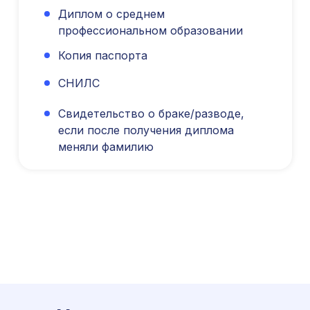
Диплом о среднем
профессиональном образовании
Копия паспорта
СНИЛС
Свидетельство о браке/разводе,
если после получения диплома
меняли фамилию
Международный центр медицинского
и фармацевтического образования
8 800 444 10 82
ИНН/КПП 9702021368/770201001