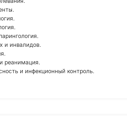
олевания.
енты.
огия.
логия.
ларингология.
х и инвалидов.
я.
и реанимация.
сность и инфекционный контроль.