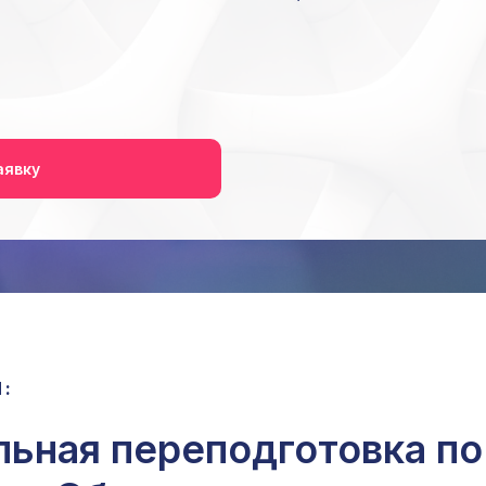
аявку
:
ьная переподготовка по