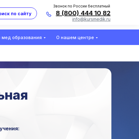
Звонок по России бесплатный
8 (800) 444 10 82
оиск по сайту
info@kursmedik.ru
з мед образования
О нашем центре
ьная
учения: