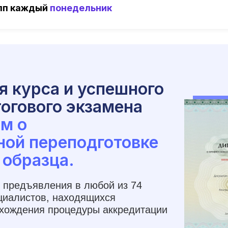
упп каждый
понедельник
я курса и успешного
огового экзамена
м о
ной переподготовке
 образца.
 предъявления в любой из 74
циалистов, находящихся
охождения процедуры аккредитации