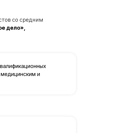
стов со средним
е дело»,
квалификационных
 медицинским и