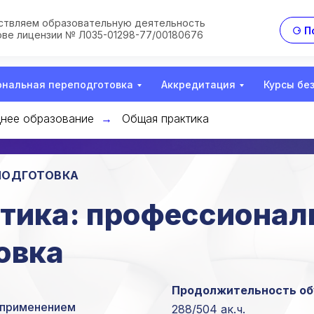
твляем образовательную деятельность
⚆ П
ове лицензии № Л035-01298-77/00180676
нальная переподготовка
Аккредитация
Курсы бе
нее образование
Общая практика
→
ПОДГОТОВКА
тика: профессионал
овка
Продолжительность об
с применением
288/504 ак.ч.