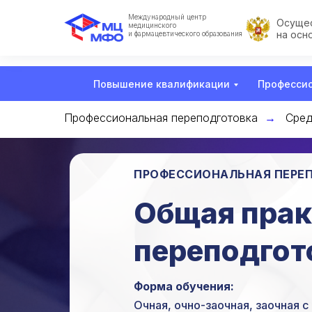
Международный центр
Осущес
медицинского
на осн
и фармацевтического образования
Повышение квалификации
Профессио
Профессиональная переподготовка
Сред
→
ПРОФЕССИОНАЛЬНАЯ ПЕРЕ
Общая прак
переподгот
Форма обучения:
Очная, очно-заочная, заочная 