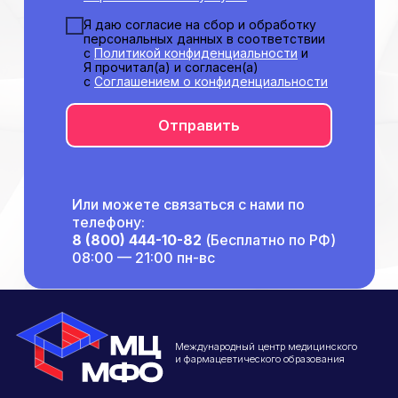
Структура и органы
управления
Я даю согласие на сбор и обработку
Общество с Ограниченной Ответственностью
персональных данных в соответствии
«Международный Центр Медицинского
с
Политикой конфиденциальности
и
и Фармацевтического Образования»
Я прочитал(а) и согласен(а)
с
Соглашением о конфиденциальности
Отправить
Или можете связаться с нами по
телефону:
8 (800) 444-10-82
(Бесплатно по РФ)
08:00 — 21:00 пн-вс