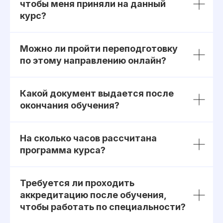
чтобы меня приняли на данный
Юридический адрес: 107031, г.Москва, вн.тер.г.
курс?
Муниципальный Округ Мещанский, ул Кузнецкий
Мост, д. 19, стр.2
Публичная оферта
Можно ли пройти переподготовку
Оферта об образовательных услугах
по этому направлению онлайн?
Политика конфиденциальности
Соглашение о конфиденциальности
info@kursmedik.ru
Какой документ выдается после
©2026 ООО «МЦ МФО» МОСКВА
окончания обучения?
Повышение квалификации
С высшим образованием
На сколько часов рассчитана
Со средним образованием
программа курса?
Для биологов
Для фармацевтов
Требуется ли проходить
Профессиональная подготовка
аккредитацию после обучения,
С высшим образованием
чтобы работать по специальности?
Со средним образованием