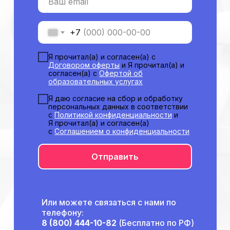
Ваш email
Молекулярная нутрициология
Детская нутрициология
+7
Эндокринология
Неврология
Я прочитал(а) и согласен(а) с
Договором оферты
и Я прочитал(а) и
О нашем центре
согласен(а) с
Офертой об
Контакты
образовательных услугах
Отзывы
Я даю согласие на сбор и обработку
Способы оплаты
персональных данных в соответствии
с
Политикой конфиденциальности
и
Основные сведения
Я прочитал(а) и согласен(а)
Структура и органы
с
Соглашением о конфиденциальности
управления
Общество с Ограниченной Ответственностью
«Международный Центр Медицинского
Отправить
и Фармацевтического Образования»
Или можете связаться с нами по
телефону:
8 (800) 444-10-82
(Бесплатно по РФ)