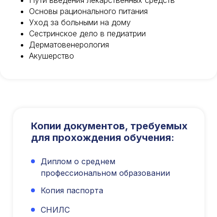
Пути введения лекарственных средств
Международный центр медицинского
Основы рационального питания
и фармацевтического образования
Уход за больными на дому
Сестринское дело в педиатрии
8 800 444 10 82
Дерматовенерология
Акушерство
ИНН/КПП 9702021368/770201001
ОГРН 1207700292690
Проверить лицензию
Копии документов, требуемых
Юридический адрес: 107031, г.Москва, вн.тер.г.
Муниципальный Округ Мещанский, ул Кузнецкий
для прохождения обучения:
Мост, д. 19, стр.2
Публичная оферта
Диплом о среднем
Оферта об образовательных услугах
профессиональном образовании
Политика конфиденциальности
Копия паспорта
Соглашение о конфиденциальности
info@kursmedik.ru
СНИЛС
©2026 ООО «МЦ МФО» МОСКВА