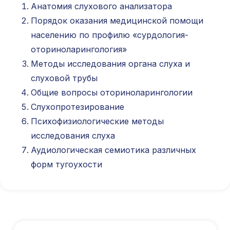
Анатомия слухового анализатора
Порядок оказания медицинской помощи
Международный центр медицинского
населению по профилю «сурдология-
и фармацевтического образования
оториноларингология»
8 800 444 10 82
Методы исследования органа слуха и
слуховой трубы
Общие вопросы оториноларингологии
Слухопротезирование
ИНН/КПП 9702021368/770201001
ОГРН 1207700292690
Психофизиологические методы
Проверить лицензию
исследования слуха
Аудиологическая семиотика различных
Юридический адрес: 107031, г.Москва, вн.тер.г.
форм тугоухости
Муниципальный Округ Мещанский, ул Кузнецкий
Мост, д. 19, стр.2
Публичная оферта
Оферта об образовательных услугах
Политика конфиденциальности
Соглашение о конфиденциальности