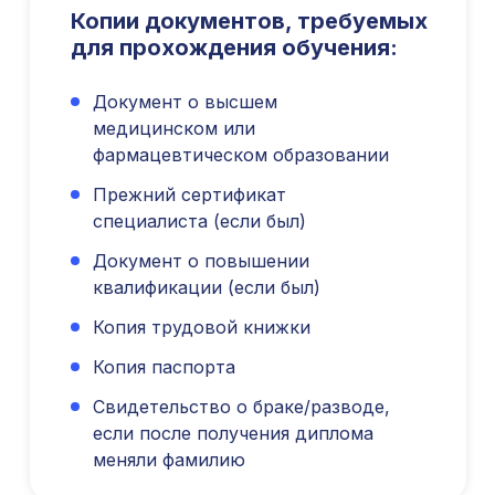
Копии документов, требуемых
info@kursmedik.ru
для прохождения обучения:
©2026 ООО «МЦ МФО» МОСКВА
Повышение квалификации
Документ о высшем
С высшим образованием
медицинском или
Со средним образованием
фармацевтическом образовании
Для биологов
Прежний сертификат
Для фармацевтов
специалиста (если был)
Профессиональная подготовка
Документ о повышении
С высшим образованием
квалификации (если был)
Со средним образованием
Копия трудовой книжки
Аккредитация
Копия паспорта
Периодическая аккредитация «под ключ»
Категория «под ключ»
Свидетельство о браке/разводе,
Сопровождение первичной
если после получения диплома
специализированной аккредитации
меняли фамилию
Подготовка документов
Прохождение тестов по клиническим