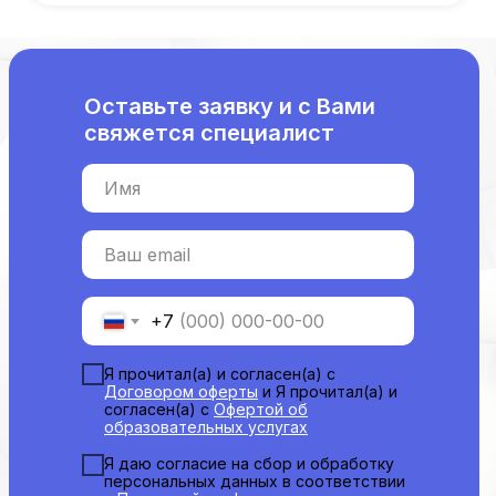
рекомендациям на портале НМО
Новые курсы
Молекулярная нутрициология
Оставьте заявку и с Вами
Детская нутрициология
свяжется специалист
Эндокринология
Неврология
Имя
О нашем центре
Контакты
Ваш email
Отзывы
Способы оплаты
Основные сведения
+7
Структура и органы
управления
Общество с Ограниченной Ответственностью
Я прочитал(а) и согласен(а) с
«Международный Центр Медицинского
Договором оферты
и Я прочитал(а) и
и Фармацевтического Образования»
согласен(а) с
Офертой об
образовательных услугах
Я даю согласие на сбор и обработку
персональных данных в соответствии