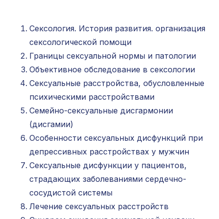
Сексология. История развития. организация
сексологической помощи
Границы сексуальной нормы и патологии
Объективное обследование в сексологии
Сексуальные расстройства, обусловленные
Международный центр медицинского
и фармацевтического образования
психическими расстройствами
Семейно-сексуальные дисгармонии
8 800 444 10 82
(дисгамии)
Особенности сексуальных дисфункций при
депрессивных расстройствах у мужчин
ИНН/КПП 9702021368/770201001
Сексуальные дисфункции у пациентов,
ОГРН 1207700292690
страдающих заболеваниями сердечно-
Проверить лицензию
сосудистой системы
Лечение сексуальных расстройств
Юридический адрес: 107031, г.Москва, вн.тер.г.
Муниципальный Округ Мещанский, ул Кузнецкий