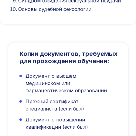
Синдром ожидания сексуальной неудачи
Мост, д. 19, стр.2
Основы судебной сексологии
Публичная оферта
Оферта об образовательных услугах
Политика конфиденциальности
Соглашение о конфиденциальности
info@kursmedik.ru
©2026 ООО «МЦ МФО» МОСКВА
Копии документов, требуемых
Повышение квалификации
для прохождения обучения:
С высшим образованием
Со средним образованием
Документ о высшем
Для биологов
медицинском или
Для фармацевтов
фармацевтическом образовании
Профессиональная подготовка
Прежний сертификат
С высшим образованием
специалиста (если был)
Со средним образованием
Документ о повышении
Аккредитация
квалификации (если был)
Периодическая аккредитация «под ключ»