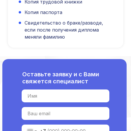
Копия трудовой книжки
Категория «под ключ»
Копия паспорта
Сопровождение первичной
специализированной аккредитации
Свидетельство о браке/разводе,
Подготовка документов
если после получения диплома
Прохождение тестов по клиническим
рекомендациям на портале НМО
меняли фамилию
Новые курсы
Молекулярная нутрициология
Детская нутрициология
Эндокринология
Оставьте заявку и с Вами
Неврология
свяжется специалист
О нашем центре
Контакты
Имя
Отзывы
Способы оплаты
Ваш email
Основные сведения
Структура и органы
управления
Общество с Ограниченной Ответственностью
+7