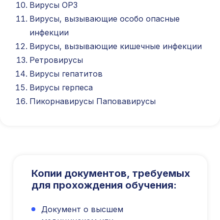
Вирусы ОРЗ
info@kursmedik.ru
©2026 ООО «МЦ МФО» МОСКВА
Вирусы, вызывающие особо опасные
Повышение квалификации
инфекции
С высшим образованием
Вирусы, вызывающие кишечные инфекции
Со средним образованием
Ретровирусы
Для биологов
Вирусы гепатитов
Для фармацевтов
Вирусы герпеса
Профессиональная подготовка
Пикорнавирусы Паповавирусы
С высшим образованием
Со средним образованием
Аккредитация
Периодическая аккредитация «под ключ»
Категория «под ключ»
Копии документов, требуемых
Сопровождение первичной
для прохождения обучения:
специализированной аккредитации
Подготовка документов
Прохождение тестов по клиническим
Документ о высшем
рекомендациям на портале НМО