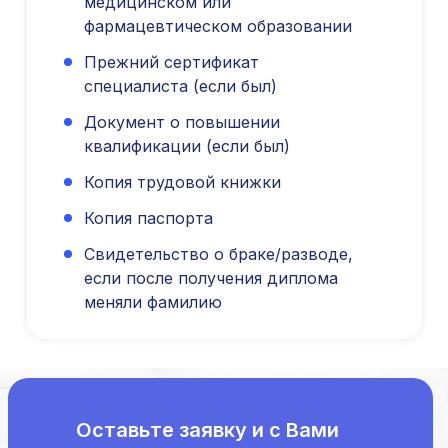
медицинском или
фармацевтическом образовании
Новые курсы
Молекулярная нутрициология
Прежний сертификат
Детская нутрициология
специалиста (если был)
Эндокринология
Документ о повышении
Неврология
квалификации (если был)
О нашем центре
Копия трудовой книжки
Контакты
Отзывы
Копия паспорта
Способы оплаты
Свидетельство о браке/разводе,
Основные сведения
если после получения диплома
Структура и органы
управления
меняли фамилию
Общество с Ограниченной Ответственностью
«Международный Центр Медицинского
и Фармацевтического Образования»
Оставьте заявку и с Вами