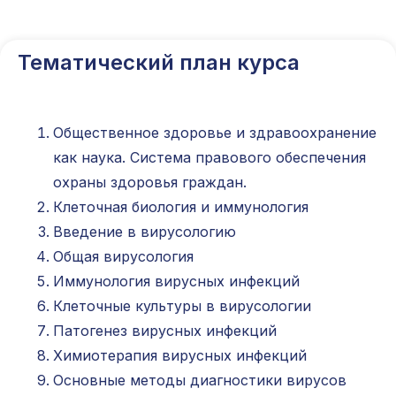
Международный центр медицинского
и фармацевтического образования
Тематический план курса
8 800 444 10 82
Общественное здоровье и здравоохранение
как наука. Система правового обеспечения
ИНН/КПП 9702021368/770201001
охраны здоровья граждан.
ОГРН 1207700292690
Клеточная биология и иммунология
Проверить лицензию
Введение в вирусологию
Общая вирусология
Юридический адрес: 107031, г.Москва, вн.тер.г.
Муниципальный Округ Мещанский, ул Кузнецкий
Иммунология вирусных инфекций
Мост, д. 19, стр.2
Клеточные культуры в вирусологии
Публичная оферта
Патогенез вирусных инфекций
Оферта об образовательных услугах
Химиотерапия вирусных инфекций
Политика конфиденциальности
Основные методы диагностики вирусов
Соглашение о конфиденциальности