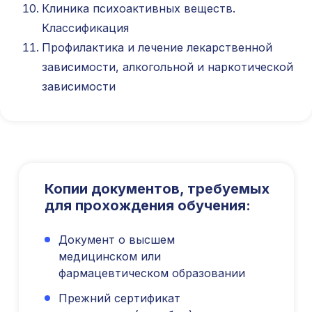
Клиника психоактивных веществ.
Классификация
Юридический адрес: 107031, г.Москва, вн.тер.г.
Муниципальный Округ Мещанский, ул Кузнецкий
Профилактика и лечение лекарственной
Мост, д. 19, стр.2
зависимости, алкогольной и наркотической
Публичная оферта
зависимости
Оферта об образовательных услугах
Политика конфиденциальности
Соглашение о конфиденциальности
info@kursmedik.ru
©2026 ООО «МЦ МФО» МОСКВА
Повышение квалификации
Копии документов, требуемых
С высшим образованием
для прохождения обучения:
Со средним образованием
Для биологов
Документ о высшем
Для фармацевтов
медицинском или
фармацевтическом образовании
Профессиональная подготовка
С высшим образованием
Прежний сертификат
Со средним образованием