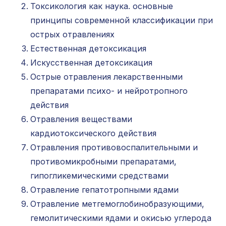
Токсикология как наука. основные
принципы современной классификации при
острых отравлениях
Естественная детоксикация
Искусственная детоксикация
Острые отравления лекарственными
препаратами психо- и нейротропного
действия
Отравления веществами
Международный центр медицинского
и фармацевтического образования
кардиотоксического действия
Отравления противовоспалительными и
8 800 444 10 82
противомикробными препаратами,
гипогликемическими средствами
Отравление гепатотропными ядами
ИНН/КПП 9702021368/770201001
Отравление метгемоглобинобразующими,
ОГРН 1207700292690
гемолитическими ядами и окисью углерода
Проверить лицензию