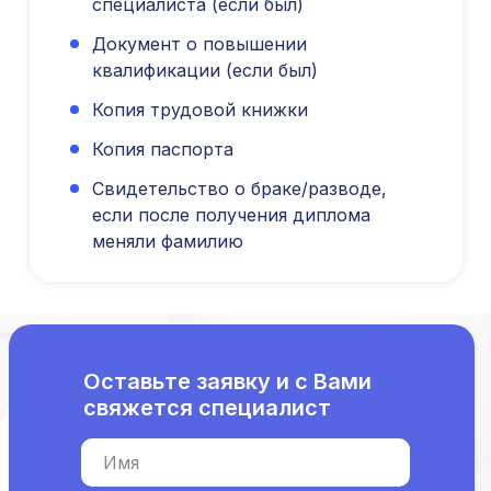
специалиста (если был)
Аккредитация
Документ о повышении
квалификации (если был)
Периодическая аккредитация «под ключ»
Категория «под ключ»
Копия трудовой книжки
Сопровождение первичной
специализированной аккредитации
Копия паспорта
Подготовка документов
Свидетельство о браке/разводе,
Прохождение тестов по клиническим
рекомендациям на портале НМО
если после получения диплома
меняли фамилию
Новые курсы
Молекулярная нутрициология
Детская нутрициология
Эндокринология
Неврология
Оставьте заявку и с Вами
О нашем центре
свяжется специалист
Контакты
Отзывы
Имя
Способы оплаты