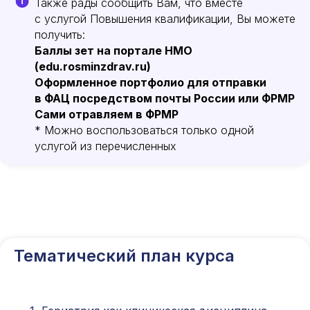
Также рады сообщить Вам, что вместе
Категория «под ключ»
с услугой Повышения квалификации, Вы можете
Сопровождение первичной
специализированной аккредитации
получить:
Баллы зет на портале НМО
Подготовка документов
Прохождение тестов по клиническим
(edu.rosminzdrav.ru)
рекомендациям на портале НМО
Оформленное портфолио для отправки
в ФАЦ посредством почты России или ФРМР
Новые курсы
Сами отравляем в ФРМР
Молекулярная нутрициология
* Можно воспользоваться только одной
Детская нутрициология
услугой из перечисленных
Эндокринология
Неврология
О нашем центре
Контакты
Отзывы
Способы оплаты
Тематический план курса
Основные сведения
Структура и органы
управления
Общество с Ограниченной Ответственностью
«Международный Центр Медицинского