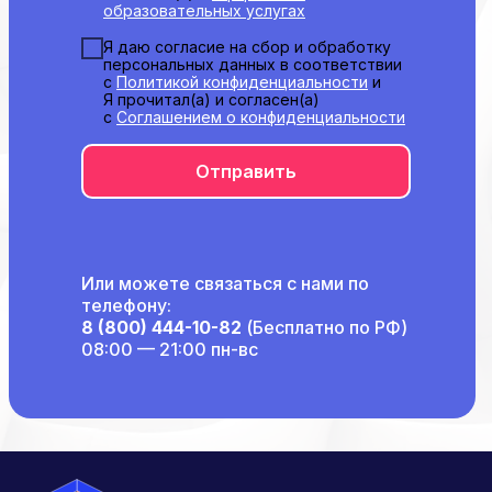
образовательных услугах
Способы оплаты
Основные сведения
Я даю согласие на сбор и обработку
персональных данных в соответствии
Структура и органы
с
Политикой конфиденциальности
и
управления
Я прочитал(а) и согласен(а)
Общество с Ограниченной Ответственностью
с
Соглашением о конфиденциальности
«Международный Центр Медицинского
и Фармацевтического Образования»
Отправить
Или можете связаться с нами по
телефону:
8 (800) 444-10-82
(Бесплатно по РФ)
08:00 — 21:00 пн-вс