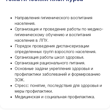
Направления гигиенического воспитания
населения.
Организация и проведение работы по медико-
гигиеническому обучению и воспитания
населения в ЛПУ.
Порядок проведения диспансеризации
определенных групп взрослого населения.
Организация работы школ здоровья.
Организация рационального питания.
Основные задачи укрепления здоровья и
Международный центр медицинского
и фармацевтического образования
профилактики заболеваний и формированию
ЗОЖ.
8 800 444 10 82
Стресс: понятие, последствия для здоровья и
меры профилактики.
Медицинская и социальная профилактика.
ИНН/КПП 9702021368/770201001
ОГРН 1207700292690