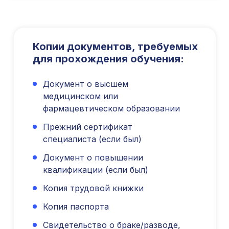
Проверить лицензию
Юридический адрес: 107031, г.Москва, вн.тер.г.
Копии документов, требуемых
Муниципальный Округ Мещанский, ул Кузнецкий
Мост, д. 19, стр.2
для прохождения обучения:
Публичная оферта
Документ о высшем
Оферта об образовательных услугах
медицинском или
Политика конфиденциальности
фармацевтическом образовании
Соглашение о конфиденциальности
info@kursmedik.ru
Прежний сертификат
©2026 ООО «МЦ МФО» МОСКВА
специалиста (если был)
Повышение квалификации
Документ о повышении
С высшим образованием
квалификации (если был)
Со средним образованием
Копия трудовой книжки
Для биологов
Для фармацевтов
Копия паспорта
Профессиональная подготовка
Свидетельство о браке/разводе,