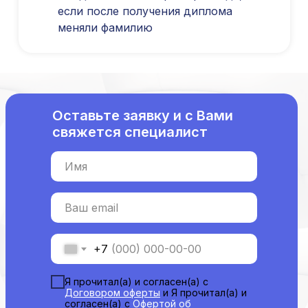
С высшим образованием
если после получения диплома
Со средним образованием
меняли фамилию
Аккредитация
Периодическая аккредитация «под ключ»
Категория «под ключ»
Сопровождение первичной
специализированной аккредитации
Оставьте заявку и с Вами
Подготовка документов
свяжется специалист
Прохождение тестов по клиническим
рекомендациям на портале НМО
Имя
Новые курсы
Молекулярная нутрициология
Ваш email
Детская нутрициология
Эндокринология
Неврология
+7
О нашем центре
Я прочитал(а) и согласен(а) с
Контакты
Договором оферты
и Я прочитал(а) и
согласен(а) с
Офертой об
Отзывы