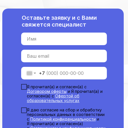
Периодическая аккредитация «под ключ»
Категория «под ключ»
Оставьте заявку и с Вами
Сопровождение первичной
свяжется специалист
специализированной аккредитации
Подготовка документов
Прохождение тестов по клиническим
Имя
рекомендациям на портале НМО
Новые курсы
Ваш email
Молекулярная нутрициология
Детская нутрициология
+7
Эндокринология
Неврология
Я прочитал(а) и согласен(а) с
О нашем центре
Договором оферты
и Я прочитал(а) и
согласен(а) с
Офертой об
Контакты
образовательных услугах
Отзывы
Я даю согласие на сбор и обработку
Способы оплаты
персональных данных в соответствии
Основные сведения
с
Политикой конфиденциальности
и
Я прочитал(а) и согласен(а)
Структура и органы
управления