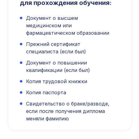
Юридический адрес: 107031, г.Москва, вн.тер.г.
для прохождения обучения:
Муниципальный Округ Мещанский, ул Кузнецкий
Мост, д. 19, стр.2
Документ о высшем
Публичная оферта
медицинском или
Оферта об образовательных услугах
фармацевтическом образовании
Политика конфиденциальности
Соглашение о конфиденциальности
Прежний сертификат
специалиста (если был)
info@kursmedik.ru
©2026 ООО «МЦ МФО» МОСКВА
Документ о повышении
Повышение квалификации
квалификации (если был)
С высшим образованием
Копия трудовой книжки
Со средним образованием
Для биологов
Копия паспорта
Для фармацевтов
Свидетельство о браке/разводе,
Профессиональная подготовка
если после получения диплома
меняли фамилию
С высшим образованием
Со средним образованием
Аккредитация