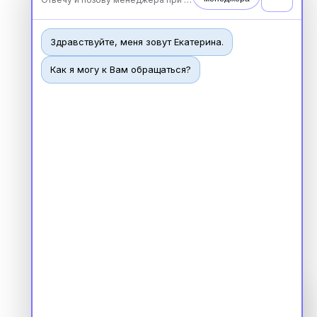
Молекулярная нутрициология
Детская нутрициология
Здравствуйте, меня зовут Екатерина.
Эндокринология
Неврология
Как я могу к Вам обращаться?
О нашем центре
Контакты
Отзывы
Способы оплаты
Основные сведения
Структура и органы
управления
Общество с Ограниченной Ответственностью
«Международный Центр Медицинского
и Фармацевтического Образования»
Чат