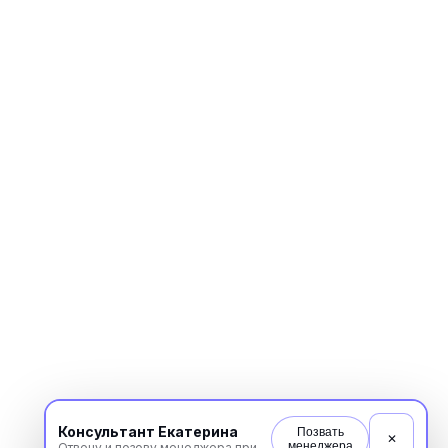
Повышение квалификации
С высшим образованием
Со средним образованием
Для биологов
Для фармацевтов
Профессиональная подготовка
С высшим образованием
Со средним образованием
Аккредитация
Периодическая аккредитация «под ключ»
Категория «под ключ»
Сопровождение первичной
специализированной аккредитации
Подготовка документов
Прохождение тестов по клиническим
рекомендациям на портале НМО
Консультант Екатерина
Позвать
Новые курсы
✕
менеджера
Отвечу и позову менеджера при необходимости