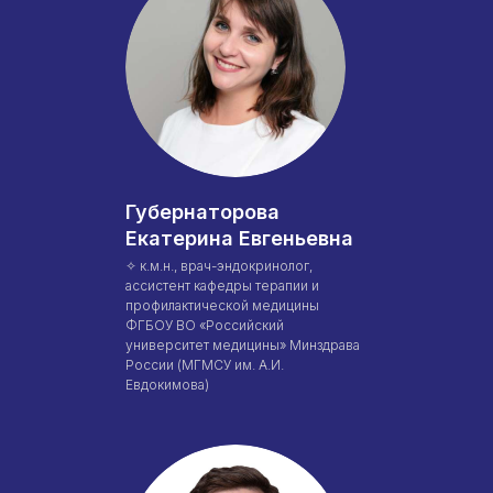
Проверить лицензию
Юридический адрес: 107031, г.Москва, вн.тер.г.
Муниципальный Округ Мещанский, ул Кузнецкий
Мост, д. 19, стр.2
Публичная оферта
Оферта об образовательных услугах
Губернаторова
Политика конфиденциальности
Екатерина Евгеньевна
Соглашение о конфиденциальности
✧ к.м.н., врач-эндокринолог,
info@kursmedik.ru
ассистент кафедры терапии и
©2026 ООО «МЦ МФО» МОСКВА
профилактической медицины
Повышение квалификации
ФГБОУ ВО «Российский
университет медицины» Минздрава
С высшим образованием
России (МГМСУ им. А.И.
Со средним образованием
Евдокимова)
Для биологов
Для фармацевтов
Профессиональная подготовка