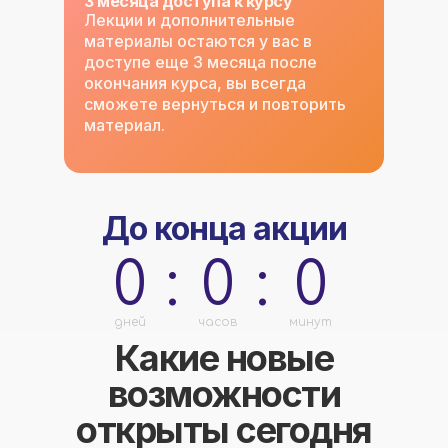
3 месяца доступа к курсу
Лекции и дополнительные
материалы остаются у вас в
доступе еще 3 месяца после
окончания курса, вы всегда
сможете вернуться и повторить
материал.
До конца акции
0
:
0
:
0
дней
часов
минут
Какие новые
возможности
открыты сегодня