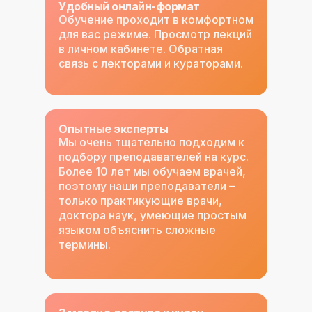
Удобный онлайн-формат
Обучение проходит в комфортном
для вас режиме. Просмотр лекций
в личном кабинете. Обратная
связь с лекторами и кураторами.
Опытные эксперты
Мы очень тщательно подходим к
подбору преподавателей на курс.
Более 10 лет мы обучаем врачей,
поэтому наши преподаватели –
только практикующие врачи,
доктора наук, умеющие простым
языком объяснить сложные
термины.