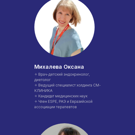
Михалева Оксана
✧ Врач-детский эндокринолог,
диетолог
Международный центр медицинского
✧ Ведущий специалист холдинга СМ-
и фармацевтического образования
КЛИНИКА
✧ Кандидат медицинских наук
✧ Член ESPE, РАЭ и Евразийской
8 800 444 10 82
ассоциации терапевтов
ИНН/КПП 9702021368/770201001
ОГРН 1207700292690