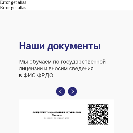
Error get alias
Способы оплаты
Error get alias
Основные сведения
Структура и органы
управления
Общество с Ограниченной Ответственностью
«Международный Центр Медицинского
и Фармацевтического Образования»
Наши документы
Мы обучаем по государственной
лицензии и вносим сведения
в ФИС ФРДО