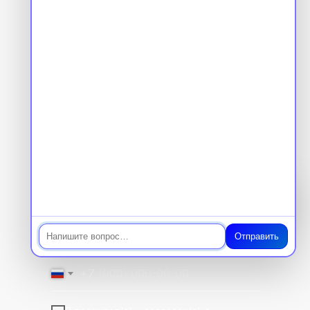
«Молекулярная нутрициология»
144 ч в подарок!
0 ₽ вместо 32 000 ₽
Имя
Чат
Электронная почта
Отправить
+7