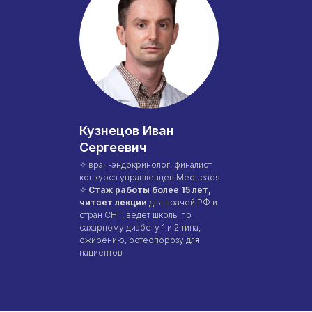
С высшим образованием
Со средним образованием
Аккредитация
Периодическая аккредитация «под ключ»
Категория «под ключ»
Сопровождение первичной
специализированной аккредитации
Кузнецов Иван
Подготовка документов
Сергеевич
Прохождение тестов по клиническим
рекомендациям на портале НМО
✧ врач-эндокринолог, финалист
конкурса управленцев MedLeads.
Новые курсы
✧
Cтаж работы более 15 лет,
Молекулярная нутрициология
читает лекции
для врачей РФ и
стран СНГ, ведет школы по
Детская нутрициология
сахарному диабету 1 и 2 типа,
Эндокринология
ожирению, остеопорозу для
Неврология
пациентов
О нашем центре
Контакты
Отзывы