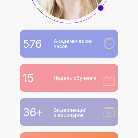
576
Академических
часов
15
Недель обучения
36+
Видеолекций
и вебинаров