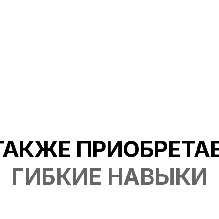
04
Создавать свой уникаль
тания с учетом
нейронутрициологическ
 симптомов
пациента с его индивид
ТАКЖЕ ПРИОБРЕТА
ГИБКИЕ НАВЫКИ