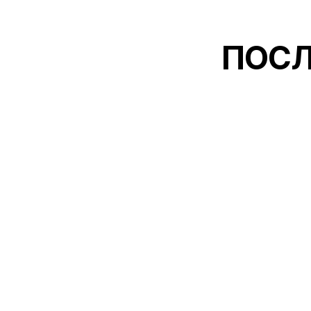
ПОСЛ
01
Проводить специализирова
поддержку пациентов, имею
расстройства, а также паци
нуждащихся в дополнительн