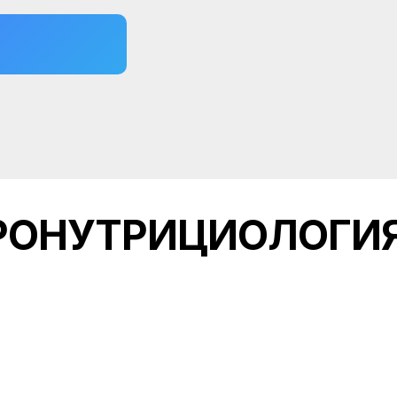
РОНУТРИЦИОЛОГИ
02
Глубоко прорабо
й фундамент
специализирован
е и эффективные
работы с назначением