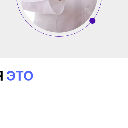
Я
ЭТО
танная
ная программа
 нейронутрицевтической