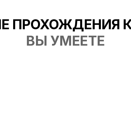
Е ПРОХОЖДЕНИЯ 
ВЫ УМЕЕТЕ
Ул
нную пищевую нейронутрицевтическую
п
щих различные нервно-психические
пс
ентов, проходящих психотерапию, и,
па
ом нейропитании.