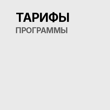
ТАРИФЫ
ПРОГРАММЫ
СТАНДАРТ
Доступ ко всем урокам
и материалам программы
на 72 часа
Бесплатно
НАЧАТЬ ОБУЧЕНИЕ