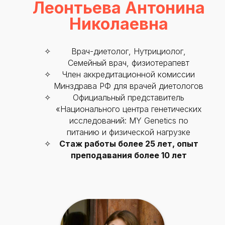
ОГРН 1207700292690
Леонтьева Антонина
Проверить лицензию
Николаевна
Юридический адрес: 107031, г.Москва, вн.тер.г.
Муниципальный Округ Мещанский, ул Кузнецкий
Врач-диетолог, Нутрициолог,
Мост, д. 19, стр.2
Семейный врач, физиотерапевт
Член аккредитационной комиссии
Публичная оферта
Минздрава РФ для врачей диетологов
Оферта об образовательных услугах
Официальный представитель
Политика конфиденциальности
«Национального центра генетических
Соглашение о конфиденциальности
исследований: MY Genetics по
info@kursmedik.ru
питанию и физической нагрузке
©2026 ООО «МЦ МФО» МОСКВА
Стаж работы более 25 лет, опыт
Повышение квалификации
преподавания более 10 лет
С высшим образованием
Со средним образованием
Для биологов
Для фармацевтов
Профессиональная подготовка