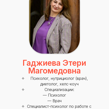
С высшим образованием
Со средним образованием
Аккредитация
Периодическая аккредитация «под ключ»
Категория «под ключ»
Сопровождение первичной
специализированной аккредитации
Подготовка документов
Прохождение тестов по клиническим
рекомендациям на портале НМО
Гаджиева Этери
Новые курсы
Магомедовна
Молекулярная нутрициология
Детская нутрициология
Психолог, нутрициолог (врач),
Эндокринология
диетолог, хелс-коуч
Неврология
Специализации:
— Психолог
О нашем центре
— Врач
Контакты
Специалист-психолог по работе с
Отзывы