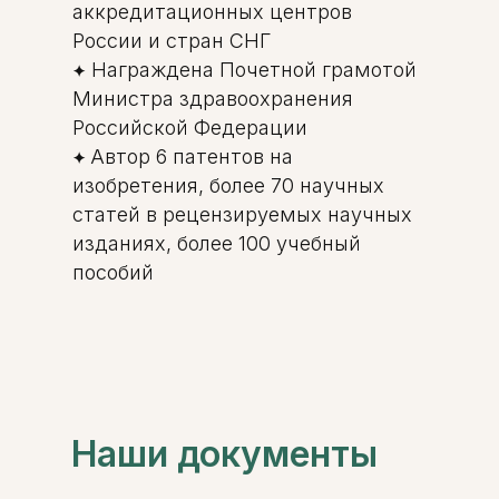
аккредитационных центров
Международный центр медицинского
России и стран СНГ
и фармацевтического образования
Награждена Почетной грамотой
✦
8 800 444 10 82
Министра здравоохранения
Российской Федерации
Автор 6 патентов на
✦
изобретения, более 70 научных
ИНН/КПП 9702021368/770201001
статей в рецензируемых научных
ОГРН 1207700292690
изданиях, более 100 учебный
Проверить лицензию
пособий
Юридический адрес: 107031, г.Москва, вн.тер.г.
Муниципальный Округ Мещанский, ул Кузнецкий
Мост, д. 19, стр.2
Публичная оферта
Оферта об образовательных услугах
Политика конфиденциальности
Наши
документы
Соглашение о конфиденциальности
info@kursmedik.ru