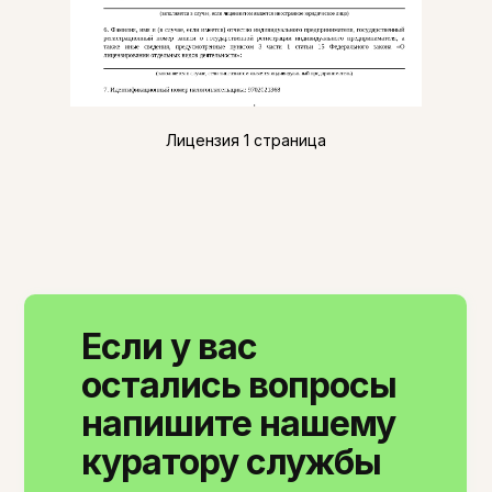
Новые курсы
Молекулярная нутрициология
Детская нутрициология
Эндокринология
Неврология
Лицензия 1 страница
О нашем центре
Контакты
Отзывы
Способы оплаты
Основные сведения
Структура и органы
управления
Общество с Ограниченной Ответственностью
Если у вас
«Международный Центр Медицинского
и Фармацевтического Образования»
остались вопросы
напишите нашему
куратору службы