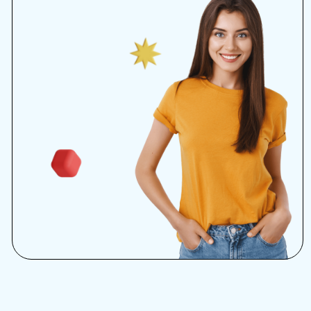
Съемка курса ( 15 уроков )
Проведение онлайн вебинара
Менеджер / Продюсер
Оставить заявку
Продвинутый
369 000 ₽