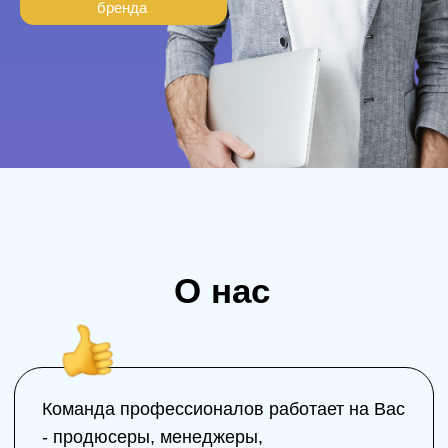
Команда профессионалов работает на Вас
- продюсеры, менеджеры,
видеооператоры, маркетологи и дизайнеры
Колоссальный опыт в маркетинге,
продюсировании экспертов - помогает
добиваться поставленных целей точно и
в срок
Более
100 экспертов
уже развивают
личный бренд вместе с нами
Собственная профессиональная
видеостудия в центре Москвы,
с возможностью проведения онлайн
трансляций и вебинаров
Помощь и консультация на протяжении
всех этапов работ