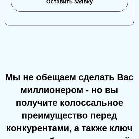
партнеров
С помощью сайта легко принимать
оплаты от своих клиентов
Вы всегда можете разместить
актуальную информацию о ваших
услугах на своем сайте
Создавай свой сайт, вы входите в
числе людей - кто ориентируется на
своих клиентов и хочет сделать
пользование Вашими услугами
более качественными
Личный на сайт может привлекать
потенциальных посетителей сам
Вы можете вести на свой сайт свой
авторский блог - привлекая новую
аудиторию