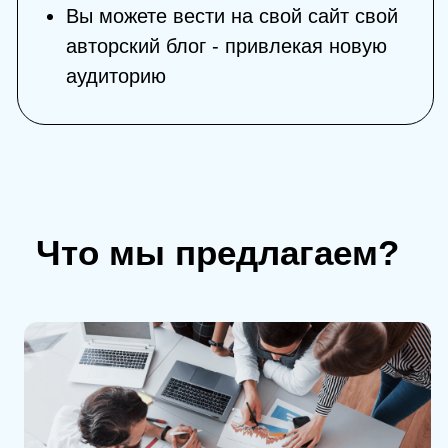
Поможем собрать Вашу аудиторию -
будущих клиентов
Запустим онлайн вебинар и научим
всем тонкостям продаж
Обработаем и поможем обработать
заявки
Получить консультацию
У нас есть собственная
студия для создания
контента