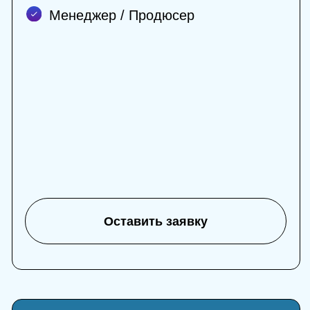
Мы не обещаем сделать Вас
миллионером - но вы
получите колоссальное
преимущество перед
конкурентами, а также ключ
к масштабированию своей
профессиональной
карьеры
Получить консультацию