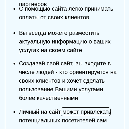
Производство:
Подберем удобный день и время для
фотосессии
Создадим и наполним Ваши социальные
сети контентом
Запустим сайт и сделаем его
привлекательным
Запишем курс просто и легко - без
сложностей на нашей профессиональной
студии в центре Москвы
Обработаем и смонтируем весь
материал быстро и качественно!
Продажи: