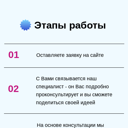
Отлично! Между нами заключен
06
договор, вы уже на наш впереди
своих конкурентов
В зависимости от выбранного Вами
GO
пакета - команда приступает к
работе над Вашим личным брендов
Давно мечтаешь
запустить свой
онлайн курс?
У нас есть для тебя
готовое решение