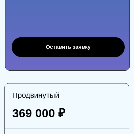
вклад в онлайн образование будущего
Соц сети
Развитие социальных сетей ключ
к росту личного бренда
С помощью личного бренда, количество
продаж увеличится в 10 раз
Не нужно постоянно тратить деньги
на рекламу - социальных сетей
Развитие социальных сетей,
долгосрочное вложение в актив
Аудитория постоянно рекомендует Вас
Клиенты доверяют Вашим социальным