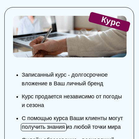
Создадим и упакуем сайт, социальные
сети - запишем интересный
обучающий курс и привлечем клиентов
Прозрачная и понятная схема - вы
получаете колоссальный опыт работы
в построении личного бренда
Расскажем о всех тонкостях ведения
социальных сетей и привлечение
аудитории без вложений!
Только эффективные и экологичные
методы продвижения в интернете
Постоянная поддержка и консультация
во время нашей работы
Дарим рабочую схему
масштабированию бренда на 1 год