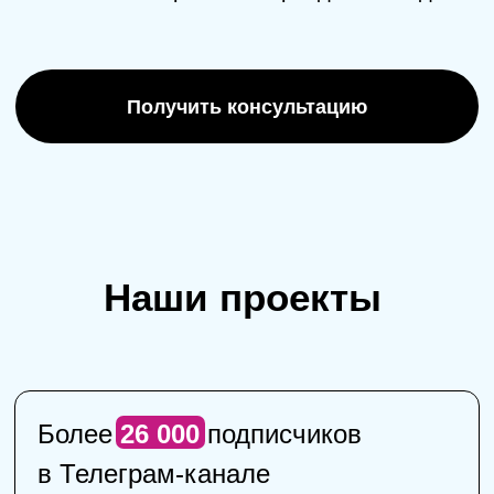
+7
Получить консультацию
Нажимая на кнопку, я принимаю согласие на обработку
персональных данных
Тарифы
Этапы работы
О нас
Преимущества
129110, г. Москва, пер.
Орлово-Давыдовский, д. 1,
эт 1 пом III ком 3 оф Б45