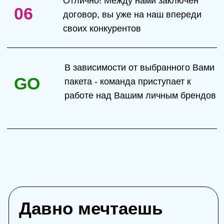
Пакет услуг
Начинающий
120 000 ₽
Упаковка социальных сетей
Съемка курса ( 15 уроков )
Проведение онлайн вебинара
Менеджер / Продюсер