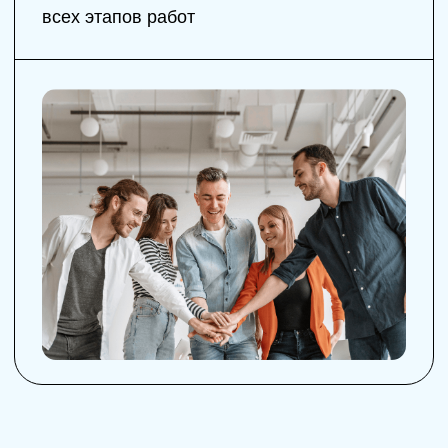
С Вами связывается наш
02
специалист - он Вас подробно
проконсультирует и вы сможете
поделиться своей идеей
На основе консультации мы
03
создаем для Вас индивидуальный
план по развитию Вашего личного
бренда
После утверждения плана - мы
предлагаем заключить договор -
04
в котором будут подробно
расписаны все сроки
иnbsp;планируемые этапы работы
Вы вносите оплату - или
05
оформляете рассрочку