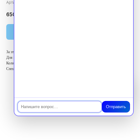
Артикул:
vpk360397
6500.00
₽
Оплатить
За этот курс вы получите 36 баллов ЗЕТ
Для кого: Высший медицинский персонал
Количество баллов: 36 ЗЕТ
Специальность: Травматология и ортопедия
Чат
Отправить