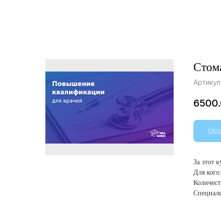
Стом
Артикул
6500
Опл
За этот 
Для кого
Количест
Специаль