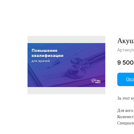
Акуш
Артикул
9 500
Опл
За этот 
Для кого
Количест
Специаль