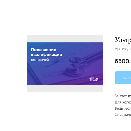
Ультр
Артикул
6500
Опл
За этот 
Для кого
Количест
Специаль