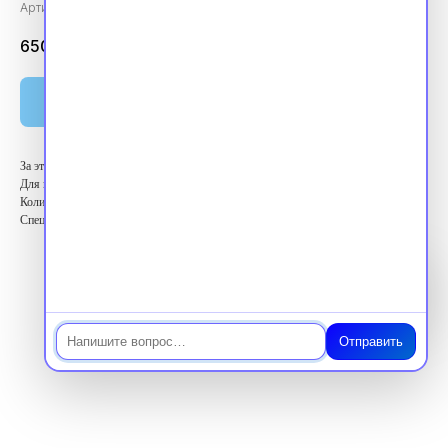
Артикул:
vpk360271
6500.00
₽
Оплатить
За этот курс вы получите 36 баллов ЗЕТ
Для кого: Высший медицинский персонал
Количество баллов: 36 ЗЕТ
Специальность: Стоматология ортопедическая
Чат
Отправить