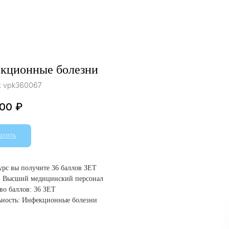
кционные болезни
:
vpk360067
.00
₽
атить
курс вы получите 36 баллов ЗЕТ
: Высший медицинский персонал
во баллов: 36 ЗЕТ
ьность: Инфекционные болезни