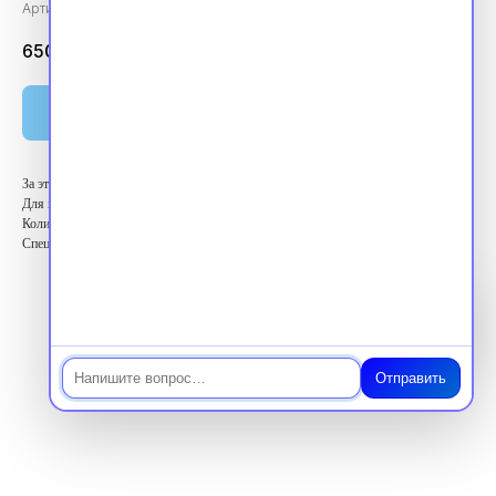
Артикул:
vpk720011
6500.00
₽
Оплатить
За этот курс вы получите 72 балла ЗЕТ
Для кого: Высший медицинский персонал
Количество баллов: 72 ЗЕТ
Специальность: Кардиология
Чат
Отправить