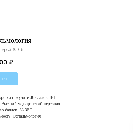
льмология
:
vpk360166
.00
₽
атить
курс вы получите 36 баллов ЗЕТ
: Высший медицинский персонал
во баллов: 36 ЗЕТ
ность: Офтальмология