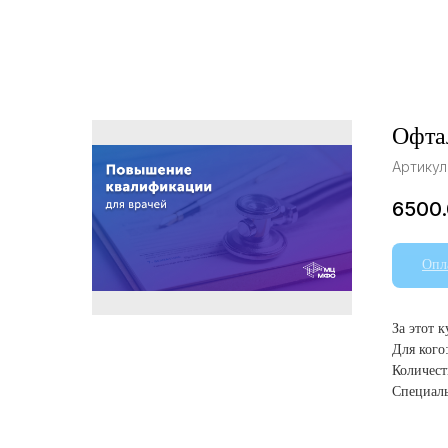
Офта
Артикул
6500
Опл
За этот 
Для кого
Количест
Специаль