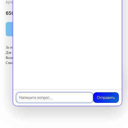
Артикул:
vpk360264
6500.00
₽
Оплатить
За этот курс вы получите 36 баллов ЗЕТ
Для кого: Высший медицинский персонал
Количество баллов: 36 ЗЕТ
Специальность: Стоматология ортопедическая
Чат
Отправить