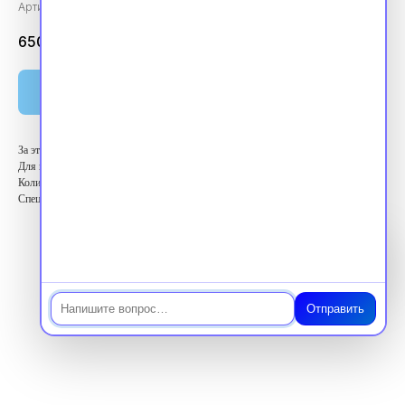
Артикул:
vpk360316
6500.00
₽
Оплатить
За этот курс вы получите 36 баллов ЗЕТ
Для кого: Высший медицинский персонал
Количество баллов: 36 ЗЕТ
Специальность: Стоматология терапевтическая
Чат
Отправить