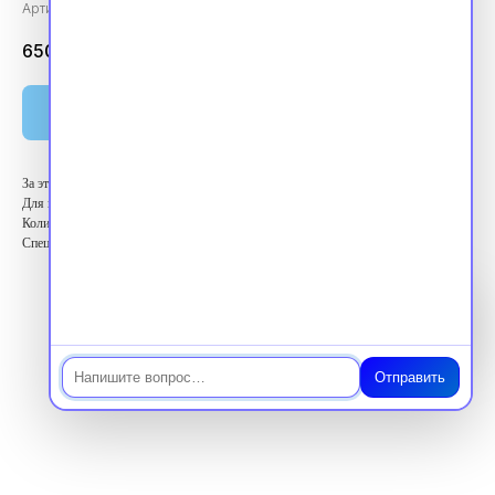
Артикул:
vpk360153
6500.00
₽
Оплатить
За этот курс вы получите 36 баллов ЗЕТ
Для кого: Высший медицинский персонал
Количество баллов: 36 ЗЕТ
Специальность: Ортодонтия
Чат
Отправить