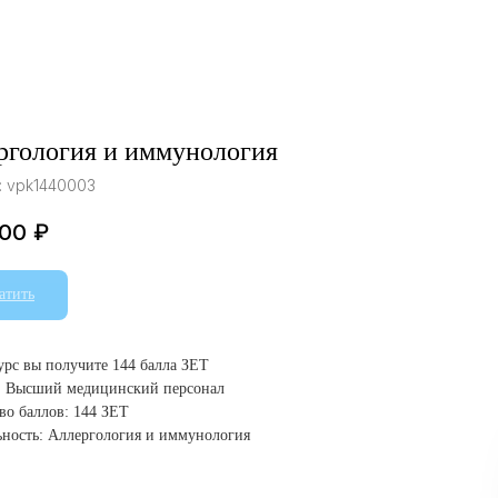
ргология и иммунология
:
vpk1440003
.00
₽
атить
курс вы получите 144 балла ЗЕТ
: Высший медицинский персонал
во баллов: 144 ЗЕТ
ность: Аллергология и иммунология