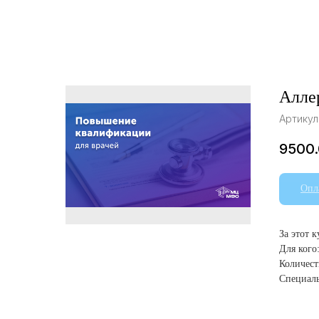
Алле
Артикул
9500
Опл
За этот 
Для кого
Количест
Специаль