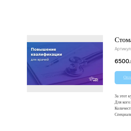
Стом
Артикул
6500
Опл
За этот 
Для кого
Количест
Специаль