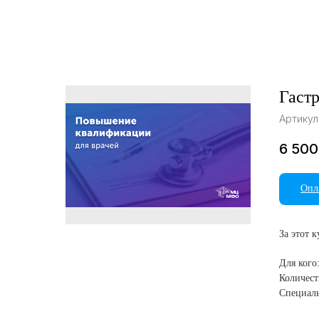
Гаст
Артикул
6 500
Опл
За этот 
Для кого
Количест
Специаль