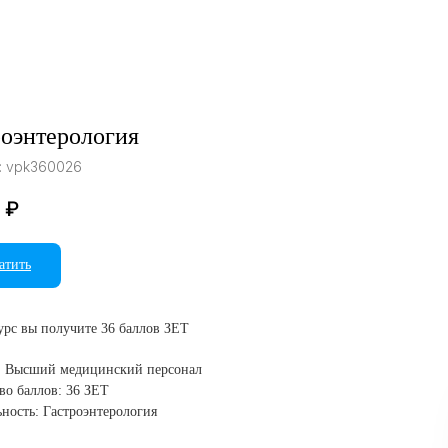
роэнтерология
:
vpk360026
₽
атить
курс вы получите 36 баллов ЗЕТ
: Высший медицинский персонал
во баллов: 36 ЗЕТ
ность: Гастроэнтерология