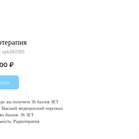
отерапия
:
vpk360190
.00
₽
атить
курс вы получите 36 баллов ЗЕТ
: Высший медицинский персонал
во баллов: 36 ЗЕТ
ность: Радиотерапия