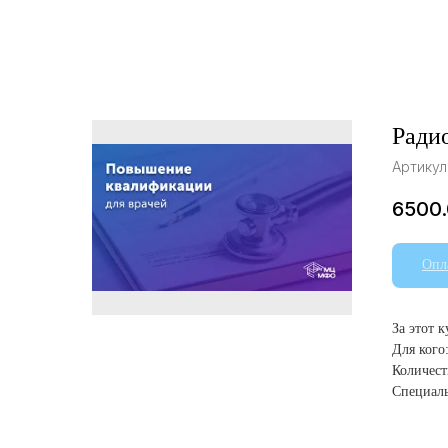
Ради
Артикул
6500
Опл
За этот 
Для кого
Количест
Специаль