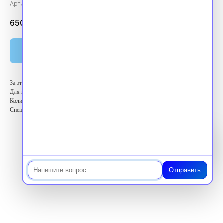
Артикул:
vpk360361
6500.00
₽
Оплатить
За этот курс вы получите 36 баллов ЗЕТ
Для кого: Высший медицинский персонал
Количество баллов: 36 ЗЕТ
Специальность: Стоматология хирургическая
Чат
Отправить