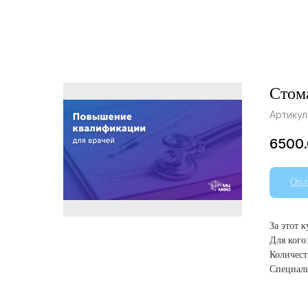
Стом
Артикул
6500
Опл
За этот 
Для кого
Количест
Специаль