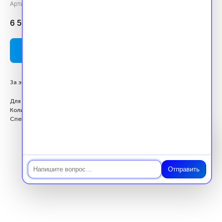
Артикул:
vpk360178
6 500
₽
Оплатить
За этот курс вы получите 36 баллов ЗЕТ
Для кого: Высший медицинский персонал
Количество баллов: 36 ЗЕТ
Специальность: Психиатрия
Чат
Отправить