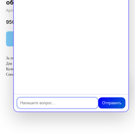
общественное здоровье
Артикул:
vpk1440050
9500.00
₽
Оплатить
За этот курс вы получите 144 балла ЗЕТ
Для кого: Высший медицинский персонал
Количество баллов: 144 ЗЕТ
Специальность: Организация здравоохранения и общественное здоровье
Чат
Отправить