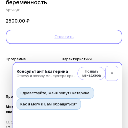
беременность
Артикул:
2500.00
₽
Оплатить
Программа
Характеристики
Консультант Екатерина
Позвать
✕
менеджера
Отвечу и позову менеджера при необходимости
За этот курс вы получите 36 зет-баллов
Курс предназначен для высшего мед. персонала
Здравствуйте, меня зовут Екатерина.
Программа
Как я могу к Вам обращаться?
Модуль I. Новая коронавирусная инфекция: основные
сведения.
1.1. Эпидемиология. Клиническая картина.
1.2. Порядок действий при подозрении на новую коронавирусную