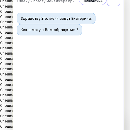
менеджера
Отвечу и позову менеджера при необходимости
Специальность: Гигиеническое воспитание
Специальность: Гистология
Специальность: Дезинфекционное дело
Специальность: Диетология
Здравствуйте, меня зовут Екатерина.
Специальность: Лабораторная диагностика
Специальность: Лабораторное дело
Как я могу к Вам обращаться?
Специальность: Лечебная физкультура
Специальность: Лечебное дело
Специальность: Медико-профилактическое дело
Специальность: Медико-социальная помощь
Специальность: Медицинская оптика
Специальность: Медицинская статистика
Специальность: Медицинский массаж
Специальность: Наркология
Специальность: Общая практика
Специальность: Операционное дело
Специальность: Организация сестринского дела
Специальность: Реабилитационное сестринское дело
Специальность: Рентгенология
Специальность: Сестринское дело
Специальность: Сестринское дело в косметологии
Специальность: Сестринское дело в педиатрии
Специальность: Скорая и неотложная помощь
Специальность: Стоматология
Чат
Специальность: Стоматология ортопедическая