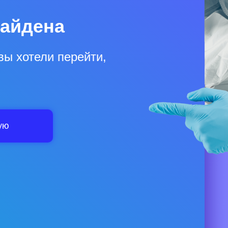
найдена
вы хотели перейти,
ую