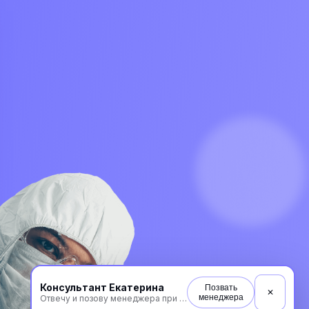
Консультант Екатерина
Позвать
✕
менеджера
Отвечу и позову менеджера при необходимости