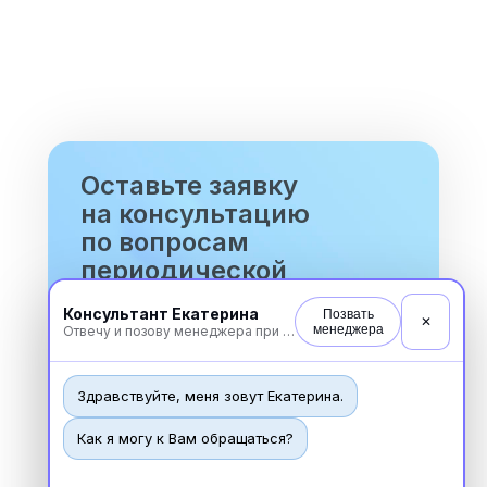
Оставьте заявку
на консультацию
по вопросам
периодической
аккредитации
Консультант Екатерина
Позвать
и мы свяжемся с вами!
✕
менеджера
Отвечу и позову менеджера при необходимости
Здравствуйте, меня зовут Екатерина.
ФИО
Как я могу к Вам обращаться?
Ваше e-mail